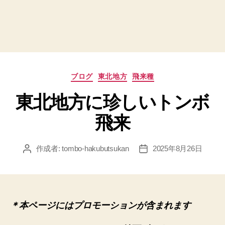
カ
ブログ
東北地方
飛来種
テ
東北地方に珍しいトンボ
ゴ
リ
飛来
ー
作成者:
tombo-hakubutsukan
2025年8月26日
投
投
稿
稿
者
日
＊本ページにはプロモーションが含まれます