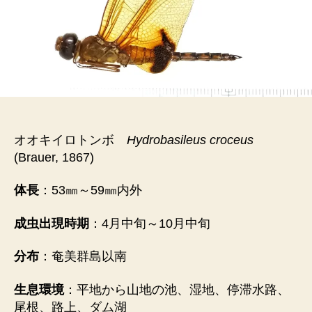
オオキイロトンボ
Hydrobasileus croceus
(Brauer, 1867)
体長
：53㎜～59㎜内外
成虫出現時期
：4月中旬～10月中旬
分布
：奄美群島以南
生息環境
：平地から山地の池、湿地、停滞水路、
尾根、路上、ダム湖