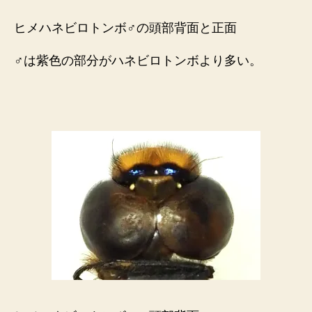
ヒメハネビロトンボ♂の頭部背面と正面
♂は紫色の部分がハネビロトンボより多い。