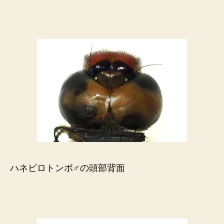
ハネビロトンボ♂の頭部背面