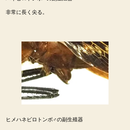
非常に長く尖る。
ヒメハネビロトンボ♂の副生殖器